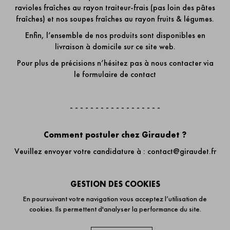
ravioles fraîches au rayon traiteur-frais (pas loin des pâtes
fraîches) et nos soupes fraîches au rayon fruits & légumes.
Enfin, l’ensemble de nos produits sont disponibles en
livraison à domicile sur ce site web.
Pour plus de précisions n’hésitez pas à nous contacter via
le formulaire de contact
- - - - - - - - - - - - - - - - - -
Comment postuler chez Giraudet ?
Veuillez envoyer votre candidature à :
contact@giraudet.fr
- - - - - - - - - - - - - - - - - -
GESTION DES COOKIES
En poursuivant votre navigation vous acceptez l’utilisation de
cookies. Ils permettent d'analyser la performance du site.
Pour toute autre question...
Veuillez nous contacter via
le formulaire de contact