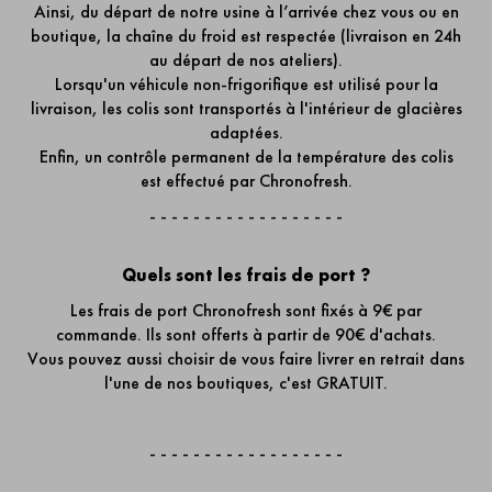
Ainsi, du départ de notre usine à l’arrivée chez vous ou en
boutique, la chaîne du froid est respectée (livraison en 24h
au départ de nos ateliers).
Lorsqu'un véhicule non-frigorifique est utilisé pour la
livraison, les colis sont transportés à l'intérieur de glacières
adaptées.
Enfin, un contrôle permanent de la température des colis
est effectué par Chronofresh.
- - - - - - - - - - - - - - - - - -
Quels sont les frais de port ?
Les frais de port Chronofresh sont fixés à 9€ par
commande. Ils sont offerts à partir de 90€ d'achats.
Vous pouvez aussi choisir de vous faire livrer en retrait dans
l'une de nos boutiques, c'est GRATUIT.
- - - - - - - - - - - - - - - - - -