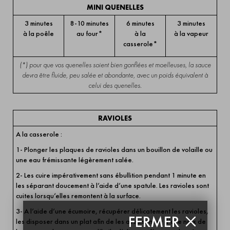
MINI QUENELLES
3 minutes
8-10 minutes
6 minutes
3 minutes
à la poêle
au four*
à la
à la vapeur
casserole*
(*) pour que vos quenelles soient bien gonflées et moelleuses, la sauce
devra être fluide, peu salée et abondante, avec un poids équivalent à
celui des quenelles.
RAVIOLES
A la casserole :
1- Plonger les plaques de ravioles dans un bouillon de volaille ou
une eau frémissante légèrement salée.
2- Les cuire impérativement sans ébullition pendant 1 minute en
les séparant doucement à l’aide d’une spatule. Les ravioles sont
cuites lorsqu’elles remontent à la surface.
3- A l’aide d’une écumoire, récupérer délicatement les ravioles,
FERMER
les disposer dans un plat afin de les assaisonner d’une noix de