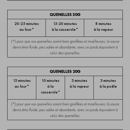
QUENELLES 50G
20-25 minutes
15-20 minutes
8 minutes
au four*
à la casserole*
à la vapeur
(*) pour que vos quenelles soient bien gonflées et moelleuses, la sauce
devra être fluide, peu salée et abondante, avec un poids équivalent à
celui des quenelles.
QUENELLES 20G
15 minutes
10 minutes
3 minutes
3 minutes
au four*
à la
à la vapeur
à la poêle
casserole*
(*) pour que vos quenelles soient bien gonflées et moelleuses, la sauce
devra être fluide, peu salée et abondante, avec un poids équivalent à
celui des quenelles.