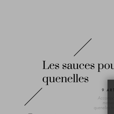
Les sauces po
quenelles
9
ART
Accompa
mervei
quenelles fr