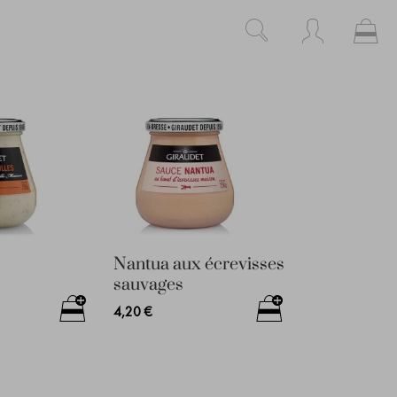
Mo
Rechercher
Rechercher
Nantua aux écrevisses
sauvages
4,20 €