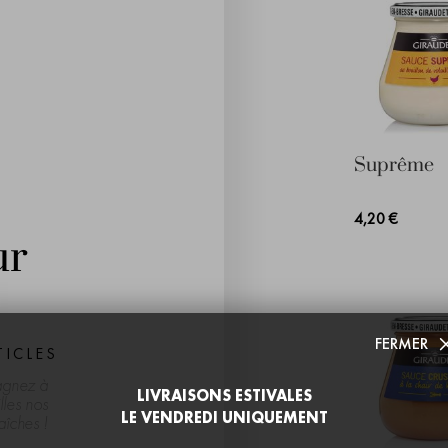
Suprême
4,20 €
ur
FERMER
ICLES
gnez à
LIVRAISONS ESTIVALES
lles nos
LE VENDREDI UNIQUEMENT
aîches !