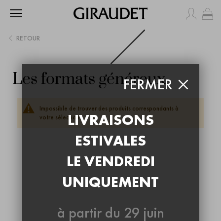
Mo
RETOUR
Les formats généreux
FERMER
Impossible de trouver des produits correspondants à
LIVRAISONS
votre sélection.
ESTIVALES
LE VENDREDI
UNIQUEMENT
à partir du 29 juin