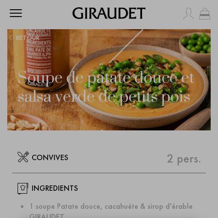
Mo
RETOUR
Soupe de patate douce et
salsa verde de petits pois
CUISSON
PRÉPARATION
5 min.
15 min.
2 pers.
CONVIVES
INGREDIENTS
1 soupe Patate douce, cacahuète & sirop d'érable
GIRAUDET