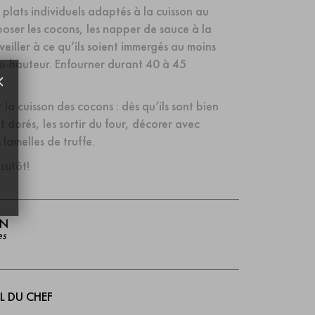
plats individuels adaptés à la cuisson au
poser les cocons, les napper de sauce à la
 veiller à ce qu’ils soient immergés au moins
mi-hauteur. Enfourner durant 40 à 45
r la cuisson des cocons : dès qu’ils sont bien
t dorés, les sortir du four, décorer avec
lamelles de truffe.
ssitôt!
ON
es
L DU CHEF