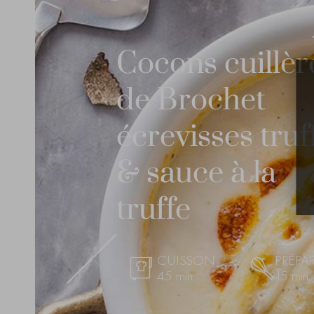
Cocons cuillèr
de Brochet
écrevisses truf
& sauce à la
truffe
CUISSON
PRÉPA
45 min.
15 min.