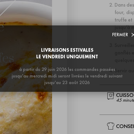
Dans des 
four, dis
truffe et
e
jusqu’à 
minutes.
FERMER
Surveille
LIVRAISONS ESTIVALES
gonflés e
fes
LE VENDREDI UNIQUEMENT
quelques 
à partir du 29 juin 2026 les commandes passées
Servir au
jusqu'au mercredi midi seront livrées le vendredi suivant
jusqu'au 23 août 2026
CUISS
45 minut
RATION
CONSEI