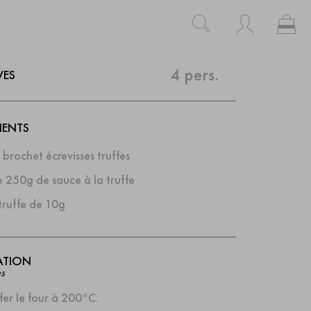
Mo
Rechercher
Rechercher
4 pers.
VES
IENTS
brochet écrevisses truffes
e 250g de sauce à la truffe
truffe de 10g
ATION
s
fer le four à 200°C.