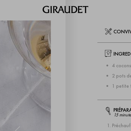
CONVI
INGRED
4 cocons 
2 pots d
1 petite 
PRÉPAR
15 minute
Préchauf