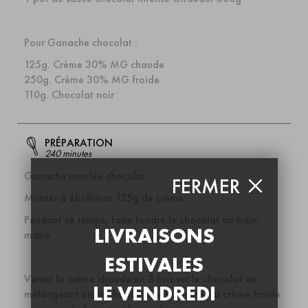
Pour Ganache chocolat :
125g. Crème 30% MG chaude
250g. Crème 30% MG froide
110g. Chocolat noir
PRÉPARATION
240 minutes
Ganache montée chocolat :
FERMER
Monter à ébullition 125g de crème.
Pendant ce temps, faire fondre le chocolat au bain-
LIVRAISONS
marie.
ESTIVALES
Verser la crème chaude en 3 fois sur le chocolat en
LE VENDREDI
mélangeant entre chaque ajout. Ajouter la crème froide