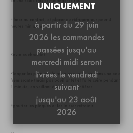
en une seule fois et mélanger le tout.
UNIQUEMENT
Filmer au contact, et placer au réfrigérateur pour 4
à partir du 29 juin
heures minimum.
2026 les commandes
passées jusqu'au
Ravioles chocolat :
mercredi midi seront
livrées le vendredi
Plonger les plaques de ravioles une à une dans une eau
frémissante (mais pas bouillante) et faire cuire pendant
suivant
1 minute, en veillant à les garder entières.
jusqu'au 23 août
Egoutter les plaques et les laisser refroidir.
2026