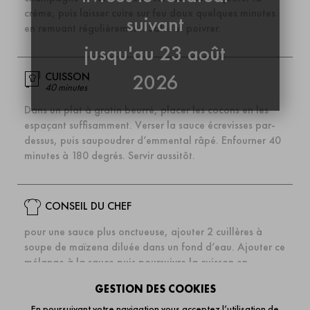
crème, puis laisser cuire sur feu doux quelques minutes
suivant
en remuant régulièrement. Saler et poivrer.
jusqu'au 23 août
CUISSON
2026
40 minutes
Dans un plat à gratin beurré, placer les cocons en les
espaçant suffisamment. Verser la sauce écrevisses par-
dessus, puis saupoudrer d’emmental râpé. Enfourner 40
minutes à 180 degrés. Servir aussitôt.
CONSEIL DU CHEF
pour une sauce plus onctueuse, ajouter 2 cuillères à
soupe de maïzena diluée dans un fond d’eau. Ajouter ce
mélange à la sauce puis poursuivre la cuisson en
mélangeant.
GESTION DES COOKIES
En poursuivant votre navigation vous acceptez l’utilisation de