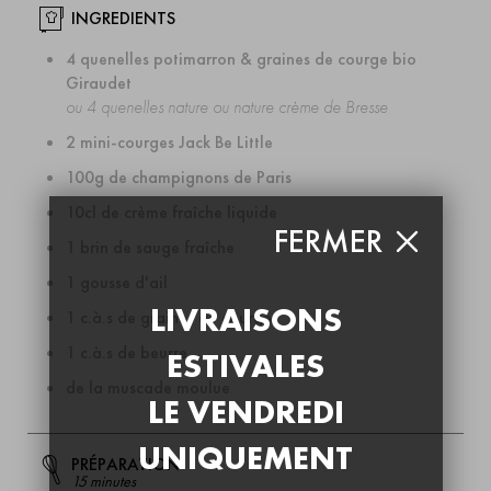
INGREDIENTS
4 quenelles potimarron & graines de courge bio
Giraudet
ou 4 quenelles nature ou nature crème de Bresse
2 mini-courges Jack Be Little
100g de champignons de Paris
10cl de crème fraîche liquide
FERMER
1 brin de sauge fraîche
1 gousse d'ail
LIVRAISONS
1 c.à.s de graines de courge
1 c.à.s de beurre
ESTIVALES
de la muscade moulue
LE VENDREDI
UNIQUEMENT
PRÉPARATION
15 minutes