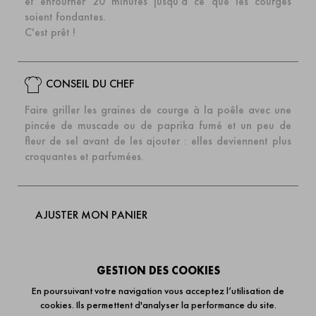
et enfourner 20 minutes jusqu'à ce que les courges
soient fondantes.
C'est prêt !
CONSEIL DU CHEF
Faire griller les graines de courge à la poêle avec une
pincée de muscade ou de paprika fumé et un peu de
fleur de sel avant de les ajouter : elles deviennent plus
croquantes et parfumées.
AJUSTER MON PANIER
Nature à la Crème de Bresse AOP
GESTION DES COOKIES
3,35 €
/ Quenelle 120g
En poursuivant votre navigation vous acceptez l’utilisation de
cookies. Ils permettent d'analyser la performance du site.