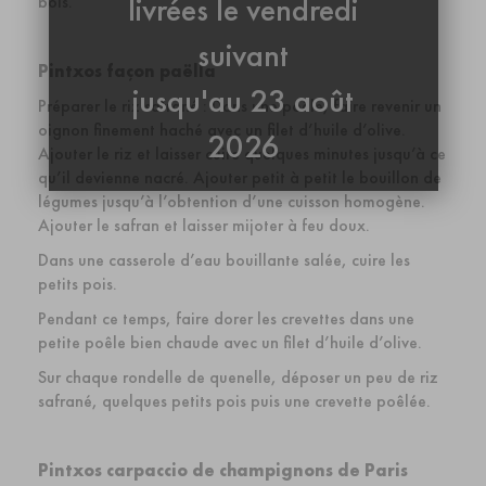
livrées le vendredi
bois.
suivant
Pintxos façon paëlla
jusqu'au 23 août
Préparer le riz safrané : Dans une poêle, faire revenir un
oignon finement haché avec un filet d’huile d’olive.
2026
Ajouter le riz et laisser cuire quelques minutes jusqu’à ce
qu’il devienne nacré. Ajouter petit à petit le bouillon de
légumes jusqu’à l’obtention d’une cuisson homogène.
Ajouter le safran et laisser mijoter à feu doux.
Dans une casserole d’eau bouillante salée, cuire les
petits pois.
Pendant ce temps, faire dorer les crevettes dans une
petite poêle bien chaude avec un filet d’huile d’olive.
Sur chaque rondelle de quenelle, déposer un peu de riz
safrané, quelques petits pois puis une crevette poêlée.
Pintxos carpaccio de champignons de Paris