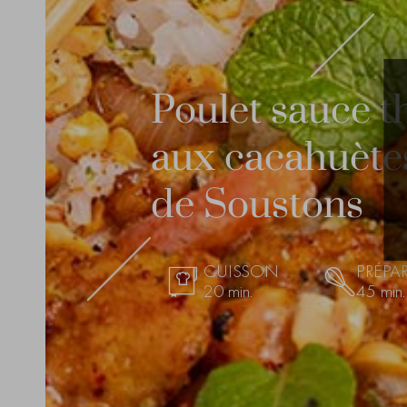
Poulet sauce t
aux cacahuète
de Soustons
CUISSON
PRÉPA
20 min.
45 min.