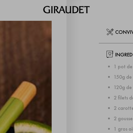
CONVI
INGRED
1 pot de
150g de 
120g de r
2 filets 
2 carott
2 gousses
1 gros o