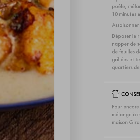
poêle, mélan
10 minutes 
Assaisonner 
Déposer le r
napper de sa
de feuilles
grillées et 
quartiers de 
CONSEI
Pour encore 
mélange à mo
maison Gira