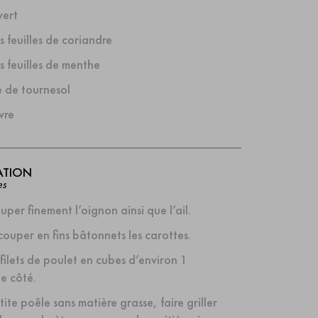
vert
 feuilles de coriandre
 feuilles de menthe
e de tournesol
vre
ATION
es
uper finement l’oignon ainsi que l’ail.
couper en fins bâtonnets les carottes.
 filets de poulet en cubes d’environ 1
e côté.
ite poêle sans matière grasse, faire griller