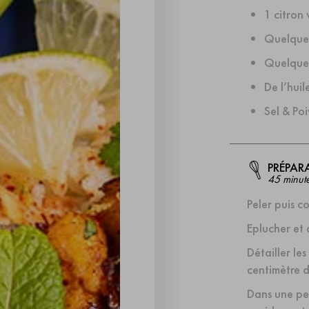
1 citron 
Quelques
Quelques
De l’huil
Sel & Poi
PRÉPAR
45 minut
Peler puis co
Eplucher et 
Détailler les
centimètre d
Dans une pet