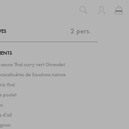
Mo
Rechercher
Rechercher
2 pers.
VES
IENTS
 sauce Thaï curry vert Giraudet
cacahuètes de Soustons nature
iz thaï
de poulet
es
 d’ail
ignon