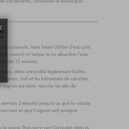
es cacahuètes, concasser la moitié puis
ON
es
ite casserole, faire frémir 300ml d’eau puis
 thaï, couvrir et laisser le riz absorber l’eau
nviron 12 minutes.
temps, dans une poêle légèrement huilée,
 l’oignon, l’ail et les bâtonnets de carottes,
 l’oignon est doré, ajouter les dés de
r environ 5 minutes jusqu’à ce que la viande
 son tour et que l’oignon soit presque
s la sauce Thaï curry vert Giraudet dans la