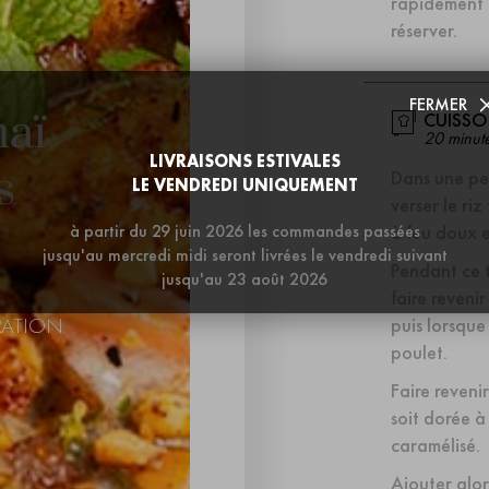
rapidement l
réserver.
FERMER
haï
CUISS
20 minut
LIVRAISONS ESTIVALES
s
Dans une pet
LE VENDREDI UNIQUEMENT
verser le riz
à partir du 29 juin 2026 les commandes passées
à feu doux e
jusqu'au mercredi midi seront livrées le vendredi suivant
Pendant ce 
jusqu'au 23 août 2026
faire revenir
RATION
puis lorsque
poulet.
Faire reveni
soit dorée à
caramélisé.
Ajouter alor