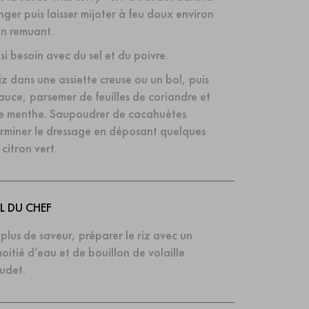
ger puis laisser mijoter à feu doux environ
en remuant.
si besoin avec du sel et du poivre.
iz dans une assiette creuse ou un bol, puis
uce, parsemer de feuilles de coriandre et
 de menthe. Saupoudrer de cacahuètes
terminer le dressage en déposant quelques
citron vert.
L DU CHEF
plus de saveur, préparer le riz avec un
itié d’eau et de bouillon de volaille
udet.