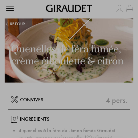
Mo
RETOUR
Quenelles de féra fumée,
crème ciboulette & citron
CUISSON
PRÉPARATION
25 min.
15 min.
4 pers.
CONVIVES
INGREDIENTS
4 quenelles à la féra du Léman fumée Giraudet
ou toute autre recette de quenelles 120g Giraudet