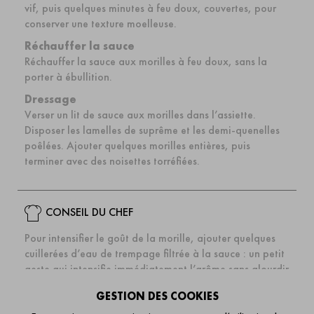
vif, puis quelques minutes à feu doux, couvertes, pour
conserver une texture moelleuse.
Réchauffer la sauce
Réchauffer la sauce aux morilles à feu doux, sans la
porter à ébullition.
Dressage
Verser un lit de sauce aux morilles dans l’assiette.
Disposer les lamelles de suprême et les demi-quenelles
poêlées. Ajouter quelques morilles entières, puis
terminer avec des noisettes torréfiées.
CONSEIL DU CHEF
Pour intensifier le goût de la morille, ajouter quelques
cuillerées d’eau de trempage filtrée à la sauce : un petit
geste qui intensifie immédiatement l’arôme sans alourdir
la sauce.
GESTION DES COOKIES