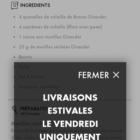
INGREDIENTS
4 quenelles de volaille de Bresse Giraudet
4 suprêmes de volaille (filets avec peau)
1 sauce aux morilles Giraudet
25 g de morilles séchées Giraudet
Beurre
Huile
FERMER
Sel & Poivre
Noisettes torréfiées
LIVRAISONS
ESTIVALES
PRÉPARATION
60 minutes
LE VENDREDI
Morilles séchées Giraudet
Rincer brièvement les morilles séchées, puis les couvrir
UNIQUEMENT
d’eau tiède. Laisser réhydrater une bonne demi-heure.