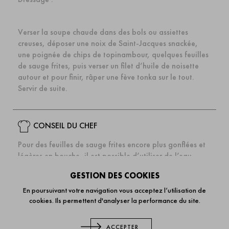
Verser la soupe chaude dans des bols ou assiettes
creuses, déposer une noix de Saint-Jacques snackée,
une poignée de chips de topinambour, quelques feuilles
de sauge frites, puis verser un filet d’huile de noisette
autour et pour finir, râper une f
è
ve tonka sur le tout.
Servir de suite.
CONSEIL DU CHEF
Pour des feuilles de sauge frites encore plus gonflées et
légères en bouche, il est possible d’utiliser de l’eau
gazeuse à la place de l’eau plate.
GESTION DES COOKIES
En poursuivant votre navigation vous acceptez l’utilisation de
cookies. Ils permettent d'analyser la performance du site.
AJUSTER MON PANIER
ACCEPTER