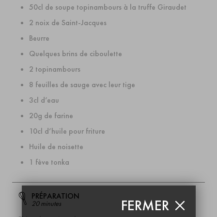
50cl de soupe topinambours à la truffe Giraudet
2 noix de Saint-Jacques
Beurre
Quelques brins de ciboulette
2 topinambours
8 feuilles de sauge avec leur tige
3cl d’eau
20g de farine
10cl d’huile pour friture
Huile de noisette
1 fève tonka
PRÉPARATION
FERMER
20 minutes