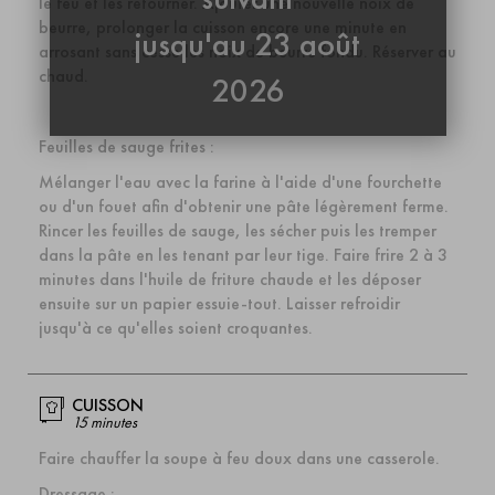
le feu et les retourner.
Ajouter une nouvelle noix de
beurre, prolonger la cuisson encore une minute en
jusqu'au 23 août
arrosant sans cesse les noix de beurre fondu. Réserver au
chaud.
2026
Feuilles de sauge frites
:
Mélanger l'eau avec la farine à l'aide d'une fourchette
ou d'un fouet afin d'obtenir une pâte lég
è
rement ferme.
Rincer les feuilles de sauge, les sécher puis les tremper
dans la pâte en les tenant par leur tige.
Faire frire 2
à 3
minutes dans l'huile de friture chaude et les déposer
ensuite sur un papier essuie-tout.
Laisser refroidir
jusqu'à ce qu'elles soient croquantes.
CUISSON
15 minutes
Faire chauffer la soupe à feu doux dans une casserole.
Dressage
: