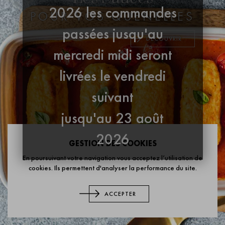
2026 les commandes
POUR VOS QUENELLES
passées jusqu'au
DÉCOUVRIR
mercredi midi seront
livrées le vendredi
suivant
jusqu'au 23 août
2026
GESTION DES COOKIES
En poursuivant votre navigation vous acceptez l’utilisation de
cookies. Ils permettent d'analyser la performance du site.
ACCEPTER