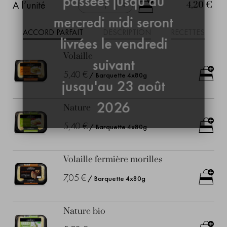
passées jusqu'au
-
A l’unité
+
4,20 €
mercredi midi seront
ACCORD PARFAIT
DESCRIPTION
RECETTES
livrées le vendredi
Volaille
suivant
5,40 €
/ Barquette 4x80g
jusqu'au 23 août
2026
Nature
5,40 €
/ Barquette 4x80g
Volaille fermière morilles
7,05 €
/ Barquette 4x80g
Nature bio