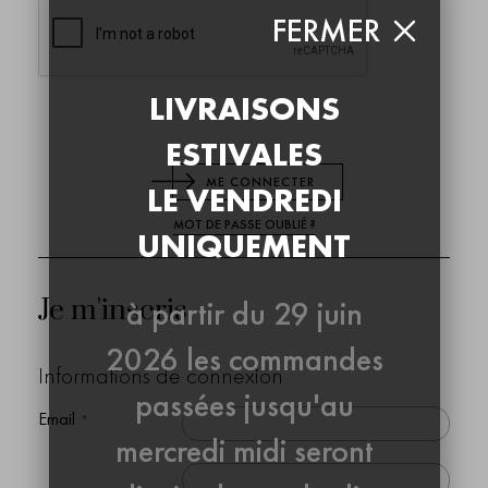
FERMER
LIVRAISONS
ESTIVALES
ME CONNECTER
LE VENDREDI
MOT DE PASSE OUBLIÉ ?
UNIQUEMENT
Je m'inscris
à partir du 29 juin
2026 les commandes
Informations de connexion
passées jusqu'au
Email
mercredi midi seront