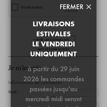
FERMER
LIVRAISONS
ESTIVALES
ME CONNECTER
LE VENDREDI
MOT DE PASSE OUBLIÉ ?
UNIQUEMENT
Je m'inscris
à partir du 29 juin
2026 les commandes
Informations de connexion
passées jusqu'au
Email
mercredi midi seront