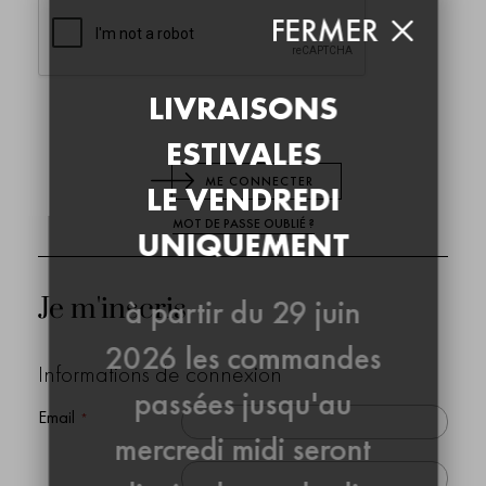
FERMER
LIVRAISONS
ESTIVALES
ME CONNECTER
LE VENDREDI
MOT DE PASSE OUBLIÉ ?
UNIQUEMENT
Je m'inscris
à partir du 29 juin
2026 les commandes
Informations de connexion
passées jusqu'au
Email
mercredi midi seront