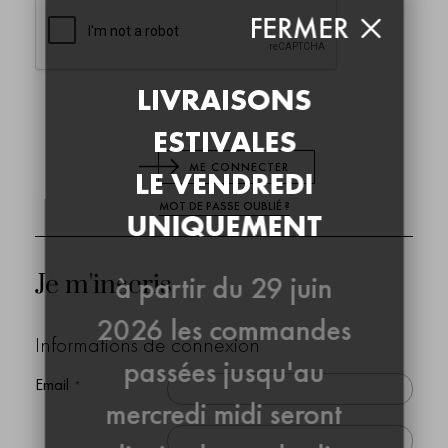
FERMER
LIVRAISONS
ESTIVALES
ME CONNECTER
LE VENDREDI
MOT DE PASSE OUBLIÉ ?
UNIQUEMENT
Je m'inscris
à partir du 29 juin
2026 les commandes
Informations de connexion
passées jusqu'au
Email
mercredi midi seront