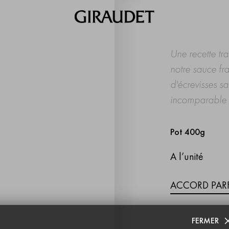
Une recette tr
notre sauce fr
d'écrevisses s
incomparable es
Pot 400g
A l’unité
ACCORD PARF
FERMER