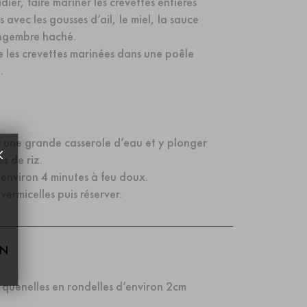
dier, faire mariner les crevettes entières
 avec les gousses d’ail, le miel, la sauce
ingembre haché.
te les crevettes marinées dans une poêle
.
ir une grande casserole d’eau et y plonger
es de riz.
e environ 4 minutes à feu doux.
vermicelles puis réserver.
ON
 quenelles en rondelles d’environ 2cm