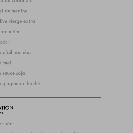
t de coriandre
et de menthe
live vierge extra
uoc-mâm
ade :
s d’ail hachées
e miel
e sauce soja
de gingembre haché
ATION
es
rinées :