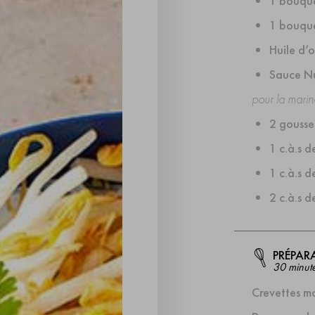
1 bouque
1 bouqu
Huile d’o
Sauce N
pour la marin
2 gousse
1 c.à.s d
1 c.à.s d
2 c.à.s 
PRÉPAR
30 minut
Crevettes ma