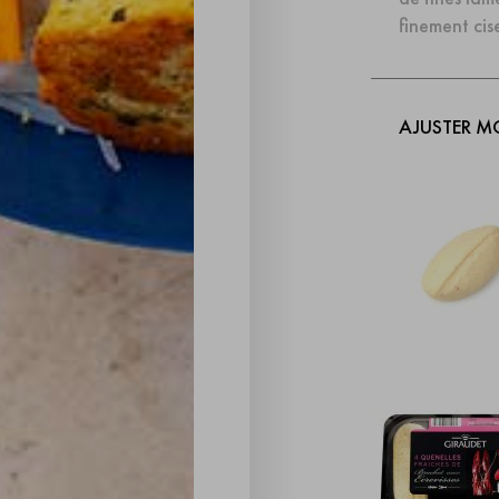
finement cis
AJUSTER M