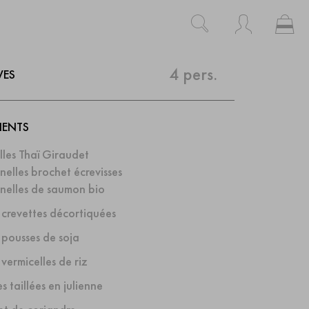
Mo
Rechercher
Rechercher
4 pers.
VES
IENTS
les Thaï Giraudet
nelles brochet écrevisses
nelles de saumon bio
crevettes décortiquées
pousses de soja
vermicelles de riz
s taillées en julienne