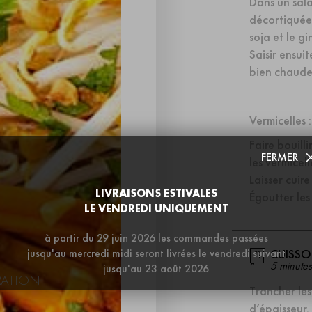
Dans un sala
décortiquées
soja et le g
Saisir ensui
bien chaude
Vermicelles :
Faire bouill
FERMER
les vermicell
Laisser cuir
LIVRAISONS ESTIVALES
Égoutter les 
LE VENDREDI UNIQUEMENT
à partir du 29 juin 2026 les commandes passées
jusqu'au mercredi midi seront livrées le vendredi suivant
CUISS
5 minutes
jusqu'au 23 août 2026
RATION
Trancher les
d’épaisseur.