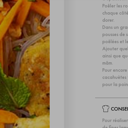
Poêler les ro
chaque côté
dorer.
Dans un gran
pousses de s
poêlées et l
Ajouter quel
ainsi que qu
mâm.
Pour encore 
cacahuètes t
pour la poin
CONSEI
Pour réaliser
de fines lam