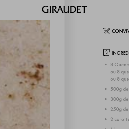
CONVI
INGRED
8 Quenel
ou 8 que
ou 8 que
500g de 
300g de 
250g de 
2 carotte