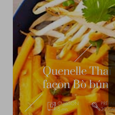
Quenelle Thaï
façon Bò bún
CUISSON
PRÉPA
5 min.
30 min.