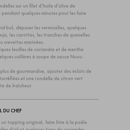
ndelles sur un filet d’huile d’olive de
 pendant quelques minutes pour les faire
d bol, déposer les vermicelles, quelques
oja, les carottes, les tranches de quenelles
es crevettes marinées.
ques feuilles de coriandre et de menthe
elques cuillères à soupe de sauce Nuoc-
plus de gourmandise, ajouter des éclats de
orréfiées et une rondelle de citron vert
te de fraîcheur.
L DU CHEF
 un topping original, faire frire à la poêle
elles d’ail et quelques tiges de coriandre