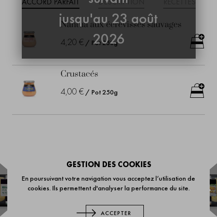
ACCORD PARFAIT
DESCRIPTION
RECETTES
jusqu'au 23 août
Nantua aux écrevisses sauvages
2026
4,20 €
/ Pot 250g
Crustacés
4,00 €
/ Pot 250g
GESTION DES COOKIES
En poursuivant votre navigation vous acceptez l’utilisation de
cookies. Ils permettent d'analyser la performance du site.
Comté AOP Bio
Légumes
ACCEPTER