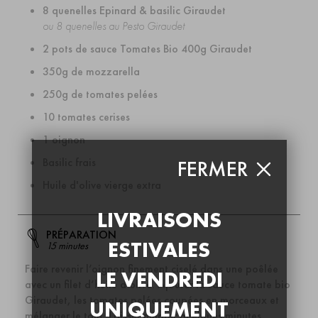
8 quenelles Epinard & basilic Giraudet
ou 8 quenelles au Pesto Giraudet
2 pots de sauce Tomates Bio 400g Giraudet
350g de mozzarella
250g de tomates pelées
10 tomates cerises
1 oignon
Basilic frais
FERMER
Huile d'olive vierge extra
LIVRAISONS
PRÉPARATION
ESTIVALES
15 minutes
Faire revenir l’oignon finement ciselé dans une poêlée
LE VENDREDI
avec un filet d’huile d’olive. Ajouter la sauce tomate bio
Giraudet, les tomates pelées coupées en morceaux et
UNIQUEMENT
mélanger le tout. Laisser mijoter quelques minutes.