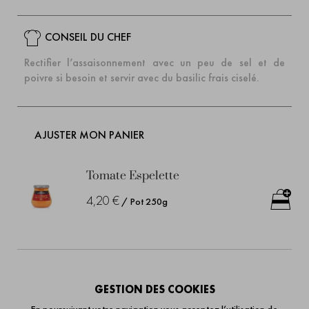
CONSEIL DU CHEF
Rectifier l’assaisonnement avec un peu de sel et de
poivre si besoin et servir avec du basilic frais ciselé.
AJUSTER MON PANIER
Tomate Espelette
4,20 €
/ Pot 250g
Tomates Bio
GESTION DES COOKIES
4,20 €
/ Pot 250g