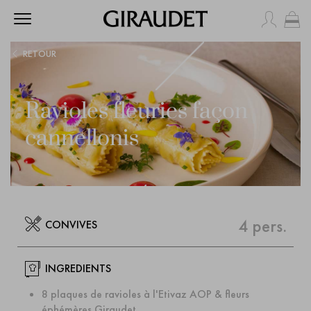
Mo
RETOUR
Ravioles fleuries façon
cannellonis
CUISSON
PRÉPARATION
8 min.
15 min.
4 pers.
CONVIVES
INGREDIENTS
8 plaques de ravioles à l'Etivaz AOP & fleurs
éphémères Giraudet