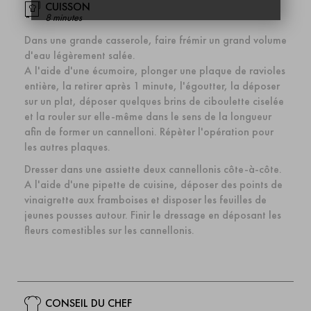
CUISSON
8 minutes
Dans une grande casserole, faire frémir un grand volume
d'eau légèrement salée.
A l'aide d'une écumoire, plonger une plaque de ravioles
entière, la retirer après 1 minute, l'égoutter, la déposer
sur un plat, déposer quelques brins de ciboulette ciselée
et la rouler sur elle-même dans le sens de la longueur
afin de former un cannelloni. Répèter l'opération pour
les autres plaques.
Dresser dans une assiette deux cannellonis côte-à-côte.
A l'aide d'une pipette de cuisine, déposer des points de
vinaigrette aux framboises et disposer les feuilles de
jeunes pousses autour. Finir le dressage en déposant les
fleurs comestibles sur les cannellonis.
CONSEIL DU CHEF