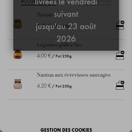
livrées le vendredi
ACCORD PARFAIT
DESCRIPTION
suivant
Tomates Bio
jusqu'au 23 août
4,20 €
/ Pot 250g
2026
Légumes grillés bio
4,00 €
/ Pot 250g
Nantua aux écrevisses sauvages
4,20 €
/ Pot 250g
GESTION DES COOKIES