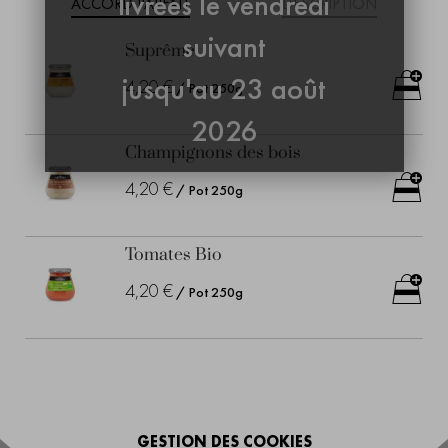
livrées le vendredi
ACCORD PARFAIT
DESCRIPTION
suivant
Suprême
jusqu'au 23 août
4,20 €
/ Pot 250g
2026
Champignons des bois
4,20 €
/ Pot 250g
Tomates Bio
4,20 €
/ Pot 250g
GESTION DES COOKIES