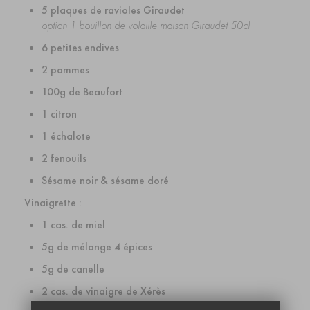
5 plaques de ravioles Giraudet
option 1 bouillon de volaille maison Giraudet 50cl
6 petites endives
2 pommes
100g de Beaufort
1 citron
1 échalote
2 fenouils
Sésame noir & sésame doré
Vinaigrette :
1 cas. de miel
5g de mélange 4 épices
5g de canelle
2 cas. de vinaigre de Xérès