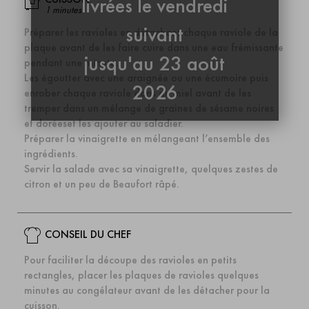
livrées le vendredi
1 minutes
suivant
Préparer les ravioles en détachant chaque raviole de la
plaque avant de les faire cuire dans une eau frémissante
jusqu'au 23 août
pendant une minute.
Les égoutter avec une araignée ou une écumoire puis
2026
enrober chaque raviole dans du miel avant de les
tremper dans un mélange de graines de sésame noires
et doréeset les ajouter au saladier.
Préparer la vinaigrette en mélangeant l’ensemble des
ingrédients.
Servir la salade avec sa vinaigrette, quelques zestes de
citron et un peu de Beaufort râpé.
CONSEIL DU CHEF
Pour faciliter la découpe des ravioles en petits
rectangles, placer les plaques de ravioles quelques
minutes au congélateur avant de les détacher pour la
cuisson.