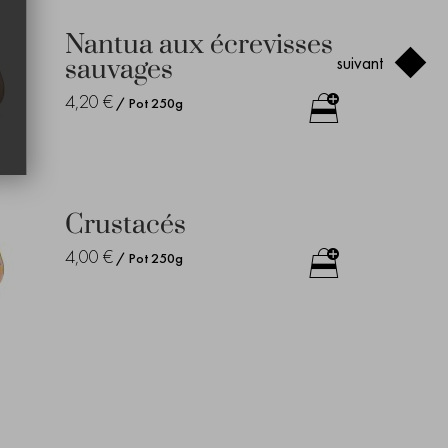
Nantua aux écrevisses
suivant
sauvages
4,20 €
/ Pot 250g
Crustacés
4,00 €
/ Pot 250g