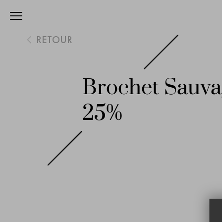
RETOUR
Brochet Sauva
25%
Skip
to
the
end