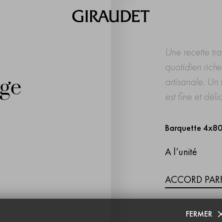
Une recette tra
quotidien rich
ge
artisanale. Un
est fine et déli
Barquette 4x8
A l’unité
ACCORD PARF
FERMER